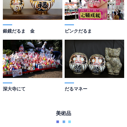
銀鏡だるま 金
ピンクだるま
深大寺にて
だるマネー
美術品