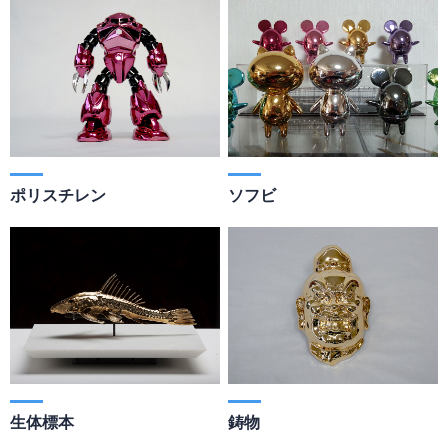
ポリスチレン
ソフビ
生体標本
鋳物