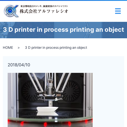
メ
3 D printer in process printing an object
HOME
3 D printer in process printing an object
2018/04/10