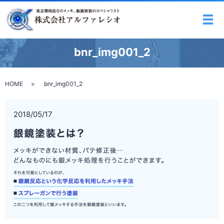
メ
bnr_img001_2
HOME
bnr_img001_2
2018/05/17