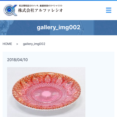
メ
gallery_img002
HOME
gallery_img002
2018/04/10