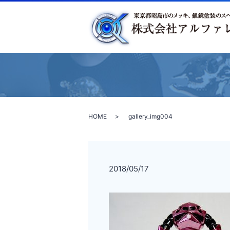
HOME
gallery_img004
2018/05/17