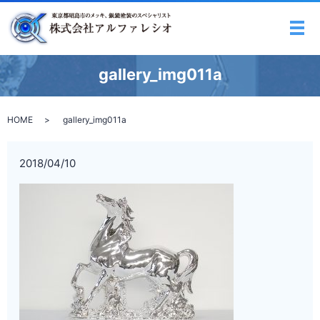
メ
gallery_img011a
HOME
gallery_img011a
2018/04/10