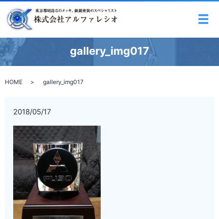
メ
gallery_img017
HOME
gallery_img017
2018/05/17