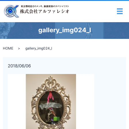
メ
gallery_img024_l
HOME
gallery_img024_l
2018/06/06