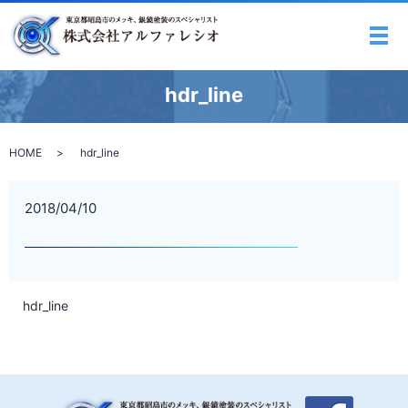
メ
hdr_line
HOME
hdr_line
2018/04/10
hdr_line