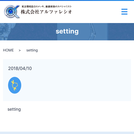
メ
setting
HOME
setting
2018/04/10
setting