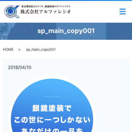
メ
sp_main_copy001
HOME
sp_main_copy001
2018/04/10