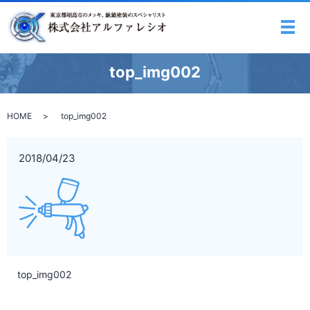
メ
top_img002
HOME
top_img002
2018/04/23
top_img002