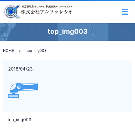
メ
top_img003
HOME
top_img003
2018/04/23
top_img003