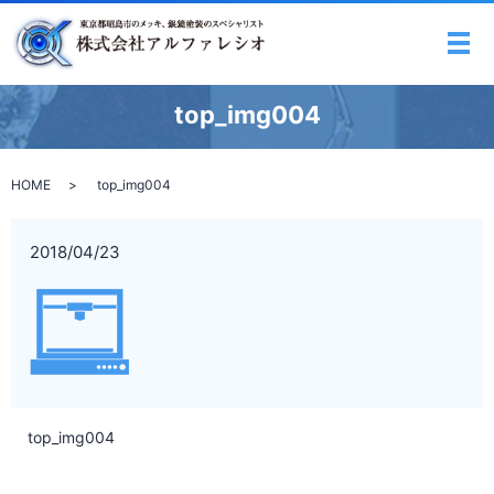
メ
top_img004
HOME
top_img004
2018/04/23
top_img004